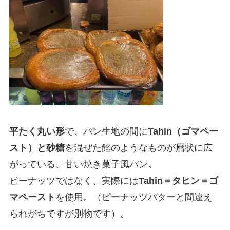
平たく丸い形
で、パン生地の間に
Tahin（ゴマペー
スト）
と
砂糖
を混ぜた餡のようなものが層状に広
がっている、甘い焼き菓子風パン。
ピーナッツではなく、実際には
Tahin＝タヒン＝ゴ
マペースト
を使用。（ピーナッツバターと間違え
られがちですが別物です）。