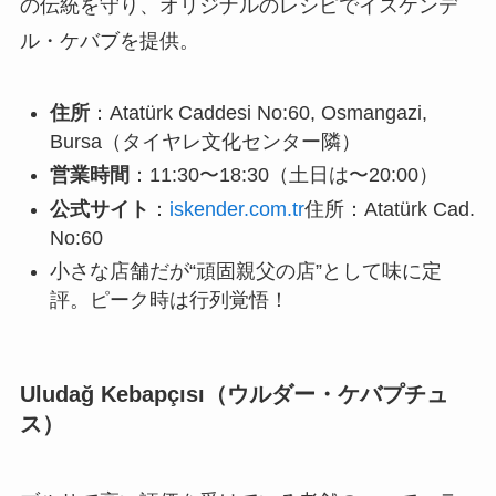
の伝統を守り、オリジナルのレシピでイスケンデ
ル・ケバブを提供。
住所
：Atatürk Caddesi No:60, Osmangazi,
Bursa（タイヤレ文化センター隣）
営業時間
：11:30〜18:30（土日は〜20:00）
公式サイト
：
iskender.com.tr
住所：Atatürk Cad.
No:60
小さな店舗だが“頑固親父の店”として味に定
評。ピーク時は行列覚悟！
Uludağ Kebapçısı（ウルダー・ケバプチュ
ス）