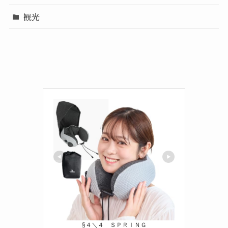
観光
§４＼４ ＳＰＲＩＮＧ