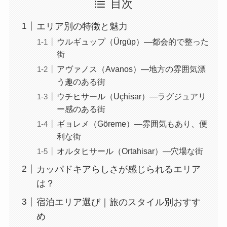
目次
エリア別の特徴と魅力
ウルギュップ（Ürgüp）—都会的で整った
街
アヴァノス（Avanos）—地方の雰囲気漂
う趣のある街
ウチヒサール（Uçhisar）—ラグジュアリ
ー感のある街
ギョレメ（Göreme）—雰囲気もあり、便
利な街
オルタヒサール（Ortahisar）—穴場な街
カッパドキアらしさが感じられるエリア
は？
宿泊エリア選び｜旅のスタイル別おすす
め